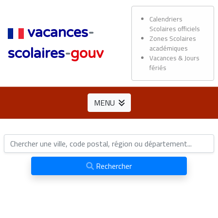
Calendriers
Scolaires officiels
vacances
-
Zones Scolaires
académiques
scolaires
-
gouv
Vacances & Jours
fériés
MENU
Rechercher