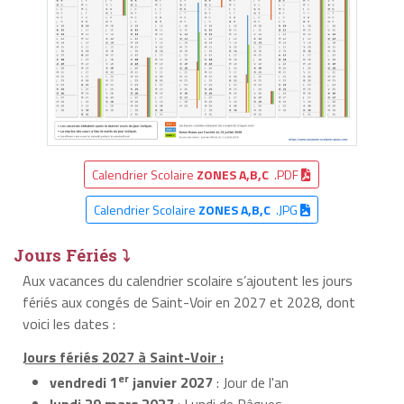
Calendrier Scolaire
ZONES A,B,C
.PDF
Calendrier Scolaire
ZONES A,B,C
.JPG
Jours Fériés ⤵
Aux vacances du calendrier scolaire s’ajoutent les jours
fériés aux congés de Saint-Voir en 2027 et 2028, dont
voici les dates :
Jours fériés 2027 à Saint-Voir :
er
vendredi 1
janvier 2027
: Jour de l'an
lundi 29 mars 2027
: Lundi de Pâques