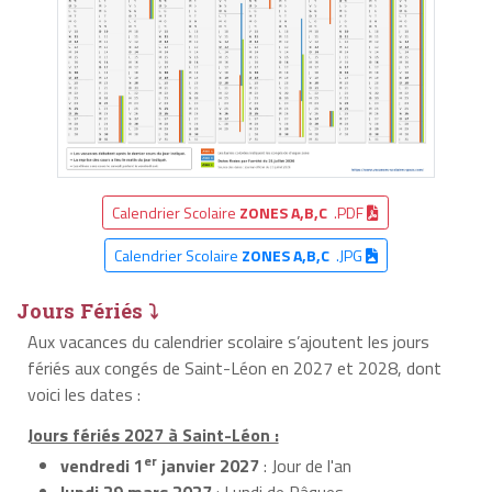
Calendrier Scolaire
ZONES A,B,C
.PDF
Calendrier Scolaire
ZONES A,B,C
.JPG
Jours Fériés ⤵
Aux vacances du calendrier scolaire s’ajoutent les jours
fériés aux congés de Saint-Léon en 2027 et 2028, dont
voici les dates :
Jours fériés 2027 à Saint-Léon :
er
vendredi 1
janvier 2027
: Jour de l'an
lundi 29 mars 2027
: Lundi de Pâques