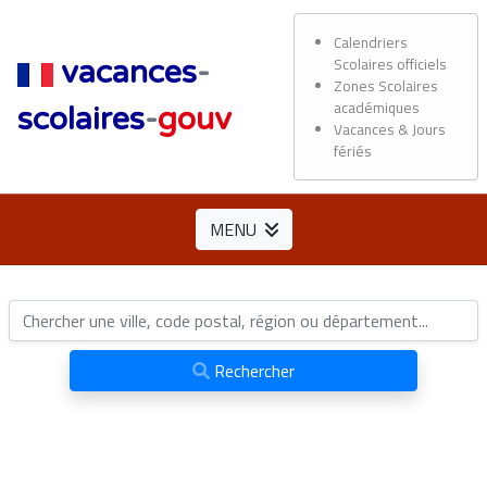
Calendriers
Scolaires officiels
vacances
-
Zones Scolaires
académiques
scolaires
-
gouv
Vacances & Jours
fériés
MENU
Rechercher