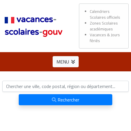
Calendriers
Scolaires officiels
vacances
-
Zones Scolaires
académiques
scolaires
-
gouv
Vacances & Jours
fériés
MENU
Rechercher