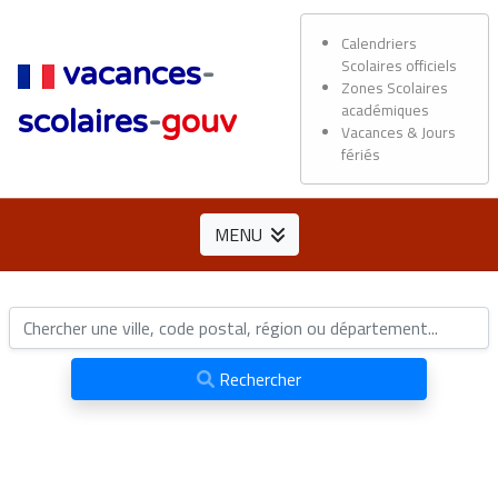
Calendriers
Scolaires officiels
vacances
-
Zones Scolaires
académiques
scolaires
-
gouv
Vacances & Jours
fériés
MENU
Rechercher