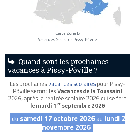
Carte Zone B
Vacances Scolaires Pissy-Pôville
Quand sont les prochaines
vacances à Pissy-Pôville ?
Les prochaines
vacances scolaires
pour Pissy-
Pôville seront les
Vacances de la Toussaint
2026, après la rentrée scolaire 2026 qui se fera
er
le
mardi 1
septembre 2026
samedi 17 octobre 2026
lundi 2
du
au
novembre 2026