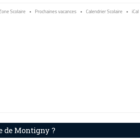
Zone Scolaire
•
Prochaines vacances
•
Calendrier Scolaire
•
iCal
re de Montigny ?