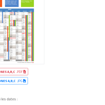
NES A,B,C
.PDF
ONES A,B,C
.JPG
 les dates :