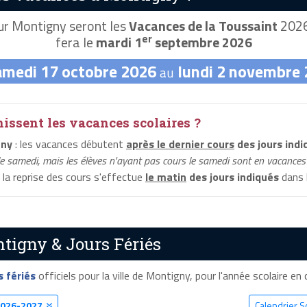
r Montigny seront les
Vacances de la Toussaint
2026,
er
fera le
mardi 1
septembre 2026
amedi 17 octobre 2026
lundi 2 novembre
au
ssent les vacances scolaires ?
gny
: les vacances débutent
après le dernier cours
des jours indi
le samedi, mais les élèves n'ayant pas cours le samedi sont en vacances 
 la reprise des cours s'effectue
le matin
des jours indiqués
dans l
tigny & Jours Fériés
s fériés
officiels pour la ville de Montigny, pour l'année scolaire en c
026-2027
Calendrier S