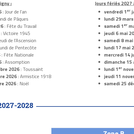
igny :
Jours fériés 2027 
er
6
: Jour de l'an
vendredi 1
j
undi de Pâques
lundi 29 mars
er
26
: Fête du Travail
samedi 1
ma
: Victoire 1945
jeudi 6 mai 2
eudi de l'Ascension
samedi 8 mai
Lundi de Pentecôte
lundi 17 mai 
6
: Fête Nationale
mercredi 14 ju
6
: Assomption
dimanche 15 
er
bre 2026
: Toussaint
lundi 1
nove
re 2026
: Armistice 1918
jeudi 11 nov
re 2026
: Noël
samedi 25 dé
2027-2028
Zone B