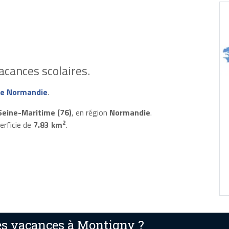
acances scolaires.
e Normandie
.
Seine-Maritime (76)
, en région
Normandie
.
2
erficie de
7.83 km
.
s vacances à Montigny ?