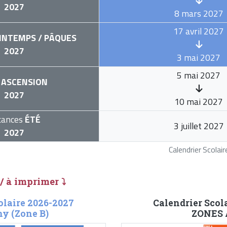
2027
8 mars 2027
17 avril 2027
INTEMPS / PÂQUES
2027
3 mai 2027
5 mai 2027
ASCENSION
2027
10 mai 2027
cances
ÉTÉ
3 juillet 2027
2027
Calendrier Scola
 / à imprimer ⤵
olaire 2026-2027
Calendrier Scol
y (Zone B)
ZONES A