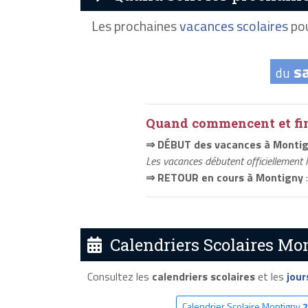
Les prochaines
vacances scolaires
pou
s
du
Quand commencent et fini
⇒ DÉBUT des vacances à Monti
Les vacances débutent officiellement 
⇒ RETOUR en cours à Montigny
:
Calendriers Scolaires Mon
Consultez les
calendriers scolaires
et les
jour
Calendrier Scolaire Montigny
2