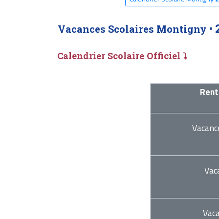
Vacances Scolaires Montigny •
Calendrier Scolaire Officiel ⤵
Rent
Vacanc
Vac
Vac