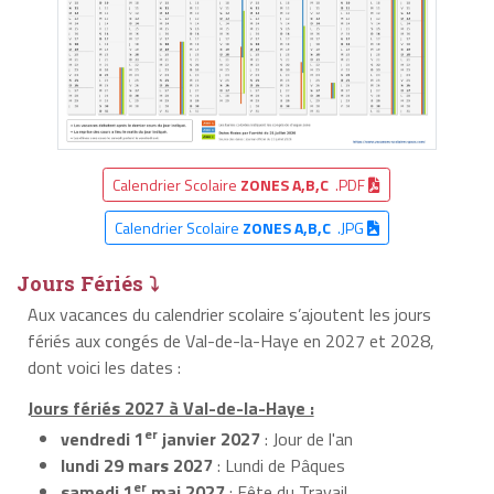
Calendrier Scolaire
ZONES A,B,C
.PDF
Calendrier Scolaire
ZONES A,B,C
.JPG
Jours Fériés ⤵
Aux vacances du calendrier scolaire s’ajoutent les jours
fériés aux congés de Val-de-la-Haye en 2027 et 2028,
dont voici les dates :
Jours fériés 2027 à Val-de-la-Haye :
er
vendredi 1
janvier 2027
: Jour de l'an
lundi 29 mars 2027
: Lundi de Pâques
er
samedi 1
mai 2027
: Fête du Travail