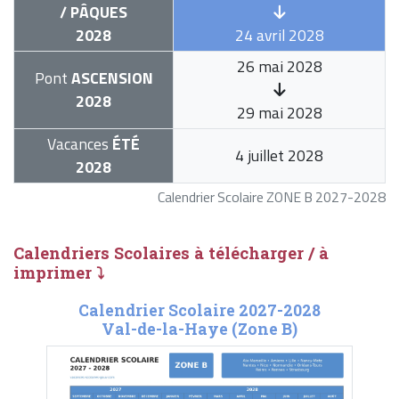
/ PÂQUES
2028
24 avril 2028
26 mai 2028
Pont
ASCENSION
2028
29 mai 2028
Vacances
ÉTÉ
4 juillet 2028
2028
Calendrier Scolaire ZONE B 2027-2028
Calendriers Scolaires à télécharger / à
imprimer ⤵
Calendrier Scolaire 2027-2028
Val-de-la-Haye (Zone B)