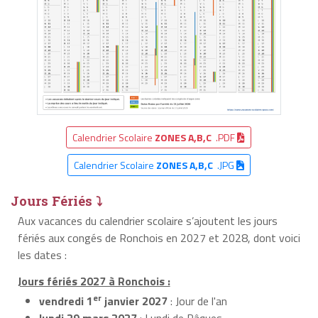
Calendrier Scolaire
ZONES A,B,C
.PDF
Calendrier Scolaire
ZONES A,B,C
.JPG
Jours Fériés ⤵
Aux vacances du calendrier scolaire s’ajoutent les jours
fériés aux congés de Ronchois en 2027 et 2028, dont voici
les dates :
Jours fériés 2027 à Ronchois :
er
vendredi 1
janvier 2027
: Jour de l'an
lundi 29 mars 2027
: Lundi de Pâques