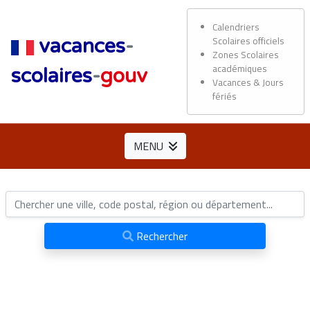
Calendriers
Scolaires officiels
vacances
-
Zones Scolaires
académiques
scolaires
-
gouv
Vacances & Jours
fériés
MENU
Rechercher