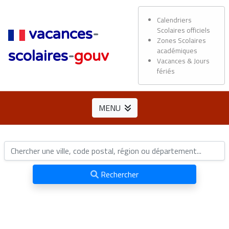
Calendriers
Scolaires officiels
vacances
-
Zones Scolaires
académiques
scolaires
-
gouv
Vacances & Jours
fériés
MENU
Rechercher