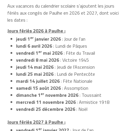
Aux vacances du calendrier scolaire s’ajoutent les jours
fériés aux congés de Paulhe en 2026 et 2027, dont voici
les dates :
Jours fériés 2026 à Paulhe :
er
jeudi 1
janvier 2026
: Jour de l'an
lundi 6 avril 2026
: Lundi de Pâques
er
vendredi 1
mai 2026
: Fête du Travail
vendredi 8 mai 2026
: Victoire 1945
jeudi 14 mai 2026
: Jeudi de l'Ascension
lundi 25 mai 2026
: Lundi de Pentecôte
mardi 14 juillet 2026
: Fête Nationale
samedi 15 août 2026
: Assomption
er
dimanche 1
novembre 2026
: Toussaint
mercredi 11 novembre 2026
: Armistice 1918
vendredi 25 décembre 2026
: Noël
Jours fériés 2027 à Paulhe :
er
vendredi 1
janvier 2027
: Jour de l'an