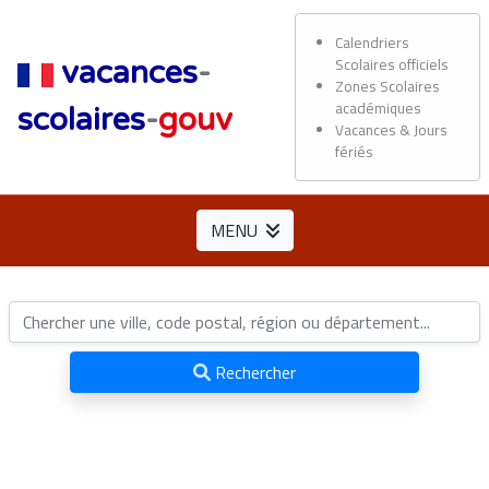
Calendriers
Scolaires officiels
vacances
-
Zones Scolaires
académiques
scolaires
-
gouv
Vacances & Jours
fériés
MENU
Rechercher