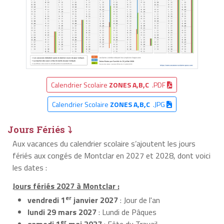
Calendrier Scolaire
ZONES A,B,C
.PDF
Calendrier Scolaire
ZONES A,B,C
.JPG
Jours Fériés ⤵
Aux vacances du calendrier scolaire s’ajoutent les jours
fériés aux congés de Montclar en 2027 et 2028, dont voici
les dates :
Jours fériés 2027 à Montclar :
er
vendredi 1
janvier 2027
: Jour de l'an
lundi 29 mars 2027
: Lundi de Pâques
er
samedi 1
mai 2027
: Fête du Travail