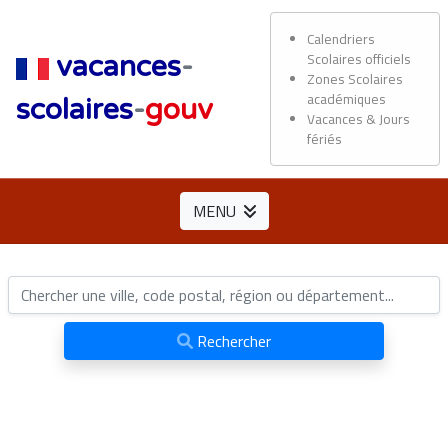
Calendriers
Scolaires officiels
vacances
-
Zones Scolaires
académiques
scolaires
-
gouv
Vacances & Jours
fériés
MENU
Rechercher