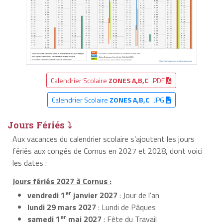
Calendrier Scolaire
ZONES A,B,C
.PDF
Calendrier Scolaire
ZONES A,B,C
.JPG
Jours Fériés ⤵
Aux vacances du calendrier scolaire s’ajoutent les jours
fériés aux congés de Cornus en 2027 et 2028, dont voici
les dates :
Jours fériés 2027 à Cornus :
er
vendredi 1
janvier 2027
: Jour de l'an
lundi 29 mars 2027
: Lundi de Pâques
er
samedi 1
mai 2027
: Fête du Travail