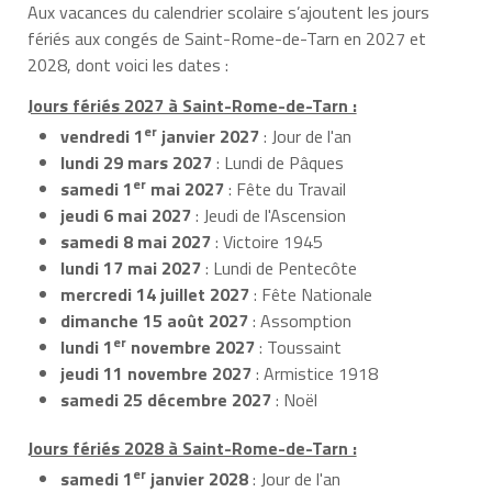
Aux vacances du calendrier scolaire s’ajoutent les jours
fériés aux congés de Saint-Rome-de-Tarn en 2027 et
2028, dont voici les dates :
Jours fériés 2027 à Saint-Rome-de-Tarn :
er
vendredi 1
janvier 2027
: Jour de l'an
lundi 29 mars 2027
: Lundi de Pâques
er
samedi 1
mai 2027
: Fête du Travail
jeudi 6 mai 2027
: Jeudi de l'Ascension
samedi 8 mai 2027
: Victoire 1945
lundi 17 mai 2027
: Lundi de Pentecôte
mercredi 14 juillet 2027
: Fête Nationale
dimanche 15 août 2027
: Assomption
er
lundi 1
novembre 2027
: Toussaint
jeudi 11 novembre 2027
: Armistice 1918
samedi 25 décembre 2027
: Noël
Jours fériés 2028 à Saint-Rome-de-Tarn :
er
samedi 1
janvier 2028
: Jour de l'an