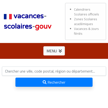
Calendriers
Scolaires officiels
vacances
-
Zones Scolaires
académiques
scolaires
-
gouv
Vacances & Jours
fériés
MENU
Rechercher