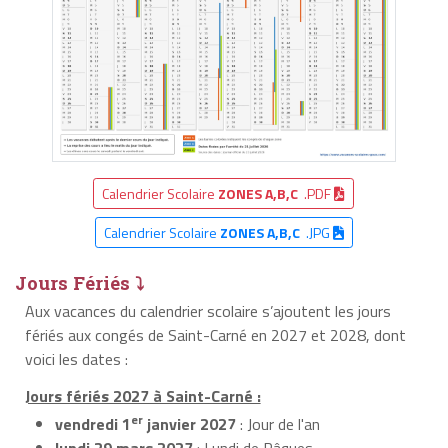
Calendrier Scolaire
ZONES A,B,C
.PDF
Calendrier Scolaire
ZONES A,B,C
.JPG
Jours Fériés ⤵
Aux vacances du calendrier scolaire s’ajoutent les jours
fériés aux congés de Saint-Carné en 2027 et 2028, dont
voici les dates :
Jours fériés 2027 à Saint-Carné :
er
vendredi 1
janvier 2027
: Jour de l'an
lundi 29 mars 2027
: Lundi de Pâques