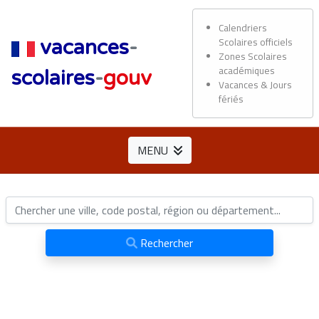
Calendriers
Scolaires officiels
vacances
-
Zones Scolaires
académiques
scolaires
-
gouv
Vacances & Jours
fériés
MENU
Rechercher