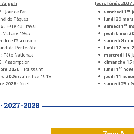
-Angel :
Jours fériés 2027 
er
6
: Jour de l'an
vendredi 1
j
undi de Pâques
lundi 29 mars
er
26
: Fête du Travail
samedi 1
ma
: Victoire 1945
jeudi 6 mai 2
eudi de l'Ascension
samedi 8 mai
Lundi de Pentecôte
lundi 17 mai 
6
: Fête Nationale
mercredi 14 ju
6
: Assomption
dimanche 15 
er
bre 2026
: Toussaint
lundi 1
nove
re 2026
: Armistice 1918
jeudi 11 nov
re 2026
: Noël
samedi 25 dé
2027-2028
 •
Zone A