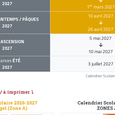
2027
er
1
mars 2027
10 avril 2027
INTEMPS / PÂQUES
2027
26 avril 2027
5 mai 2027
ASCENSION
2027
10 mai 2027
cances
ÉTÉ
3 juillet 2027
2027
Calendrier Scola
 / à imprimer ⤵
olaire 2026-2027
Calendrier Scol
gel (Zone A)
ZONES A