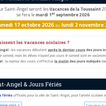
r Saint-Angel seront les
Vacances de la Toussaint
20
er
se fera le
mardi 1
septembre 2026
amedi 17 octobre 2026
lundi 2 novembre
au
ssent les vacances scolaires ?
Angel
: les vacances débutent
après le dernier cours
des jours i
le samedi, mais les élèves n'ayant pas cours le samedi sont en vacances 
el
: la reprise des cours s'effectue
le matin
des jours indiqués
dan
nt-Angel & Jours Fériés
s fériés
officiels pour la ville de Saint-Angel, pour l'année scolaire e
2026-2027
Calendrier Sc