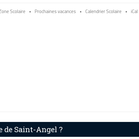
Zone Scolaire
•
Prochaines vacances
•
Calendrier Scolaire
•
iCal
e de Saint-Angel ?