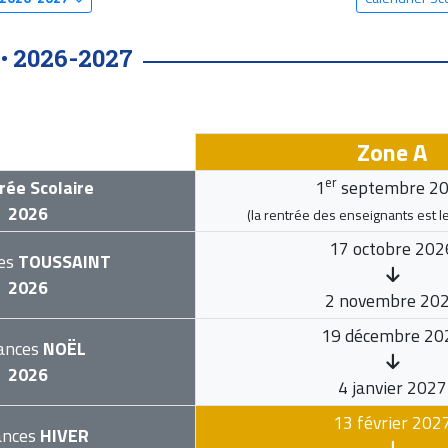
2026-2027
 •
Zone A
er
rée Scolaire
1
septembre 2
2026
(la rentrée des enseignants est l
17 octobre 202
es
TOUSSAINT
2026
2 novembre 20
19 décembre 20
ances
NOËL
2026
4 janvier 2027
13 février 202
ances
HIVER