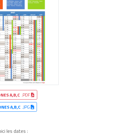
NES A,B,C
.PDF
ONES A,B,C
.JPG
ci les dates :