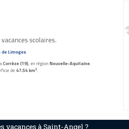
vacances scolaires.
 de Limoges
.
la
Corrèze (19)
, en région
Nouvelle-Aquitaine
.
2
rficie de
47.54 km
.
s vacances à Saint-Angel ?