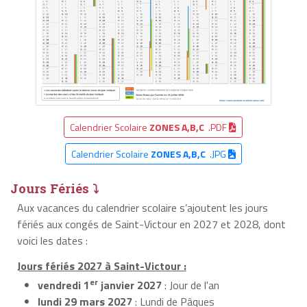
Calendrier Scolaire
ZONES A,B,C
.PDF
Calendrier Scolaire
ZONES A,B,C
.JPG
Jours Fériés ⤵
Aux vacances du calendrier scolaire s’ajoutent les jours
fériés aux congés de Saint-Victour en 2027 et 2028, dont
voici les dates :
Jours fériés 2027 à Saint-Victour :
er
vendredi 1
janvier 2027
: Jour de l'an
lundi 29 mars 2027
: Lundi de Pâques