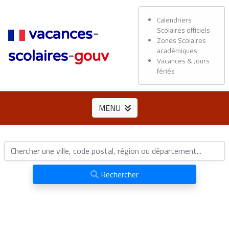
Calendriers
Scolaires officiels
vacances
-
Zones Scolaires
académiques
scolaires
-
gouv
Vacances & Jours
fériés
MENU
Rechercher