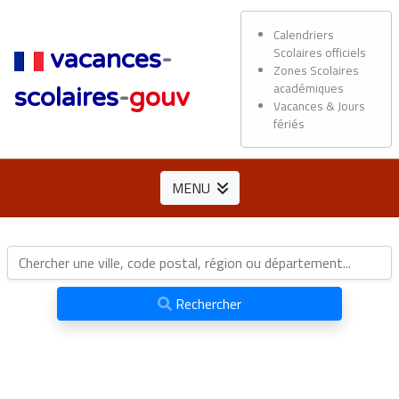
Calendriers
Scolaires officiels
vacances
-
Zones Scolaires
académiques
scolaires
-
gouv
Vacances & Jours
fériés
MENU
Rechercher