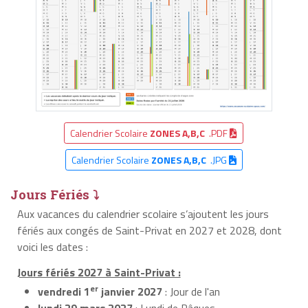
Calendrier Scolaire
ZONES A,B,C
.PDF
Calendrier Scolaire
ZONES A,B,C
.JPG
Jours Fériés ⤵
Aux vacances du calendrier scolaire s’ajoutent les jours
fériés aux congés de Saint-Privat en 2027 et 2028, dont
voici les dates :
Jours fériés 2027 à Saint-Privat :
er
vendredi 1
janvier 2027
: Jour de l'an
lundi 29 mars 2027
: Lundi de Pâques