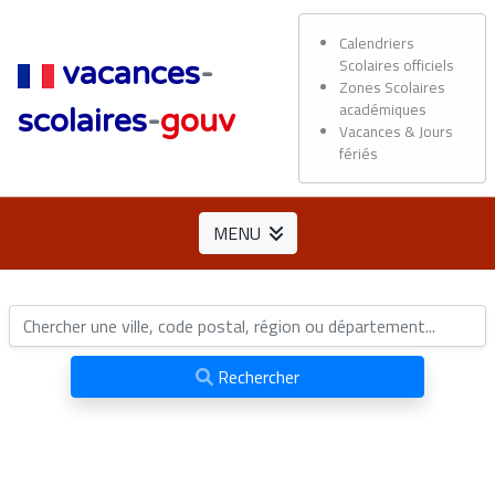
Calendriers
Scolaires officiels
vacances
-
Zones Scolaires
académiques
scolaires
-
gouv
Vacances & Jours
fériés
MENU
Rechercher