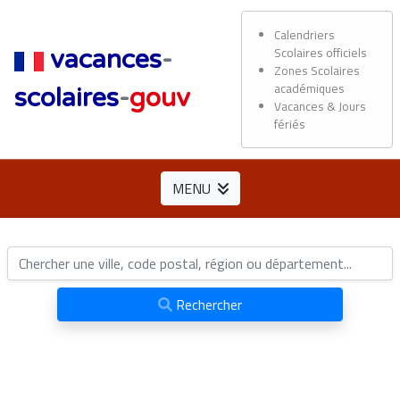
Calendriers
Scolaires officiels
vacances
-
Zones Scolaires
académiques
scolaires
-
gouv
Vacances & Jours
fériés
MENU
Rechercher