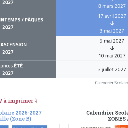
2027
8 mars 2027
17 avril 2027
INTEMPS / PÂQUES
2027
3 mai 2027
5 mai 2027
ASCENSION
2027
10 mai 2027
cances
ÉTÉ
3 juillet 2027
2027
Calendrier Scola
 / à imprimer ⤵
olaire 2026-2027
Calendrier Scol
lle (Zone B)
ZONES A