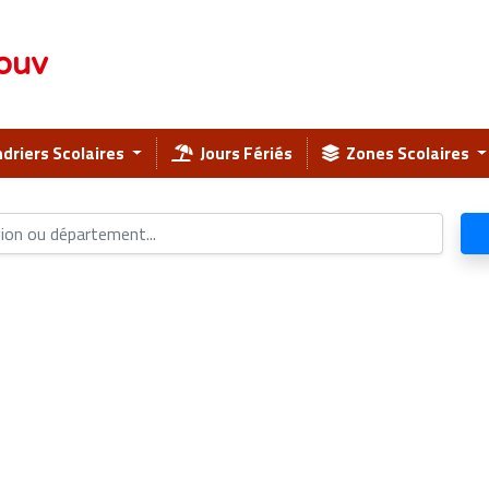
ouv
driers Scolaires
Jours Fériés
Zones Scolaires