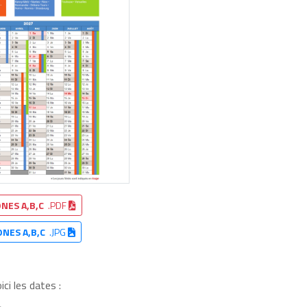
NES A,B,C
.PDF
ONES A,B,C
.JPG
ci les dates :