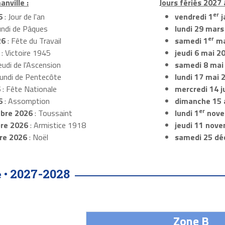
nville :
Jours fériés 2027 
er
6
: Jour de l'an
vendredi 1
j
undi de Pâques
lundi 29 mars
er
26
: Fête du Travail
samedi 1
ma
: Victoire 1945
jeudi 6 mai 2
eudi de l'Ascension
samedi 8 mai
Lundi de Pentecôte
lundi 17 mai 
6
: Fête Nationale
mercredi 14 ju
6
: Assomption
dimanche 15 
er
bre 2026
: Toussaint
lundi 1
nove
re 2026
: Armistice 1918
jeudi 11 nov
re 2026
: Noël
samedi 25 dé
2027-2028
 •
Zone B