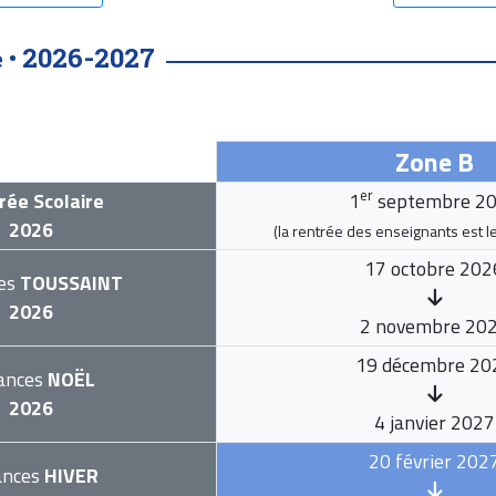
2026-2027
 •
Zone B
er
rée Scolaire
1
septembre 2
2026
(la rentrée des enseignants est l
17 octobre 202
es
TOUSSAINT
2026
2 novembre 20
19 décembre 20
ances
NOËL
2026
4 janvier 2027
20 février 202
ances
HIVER