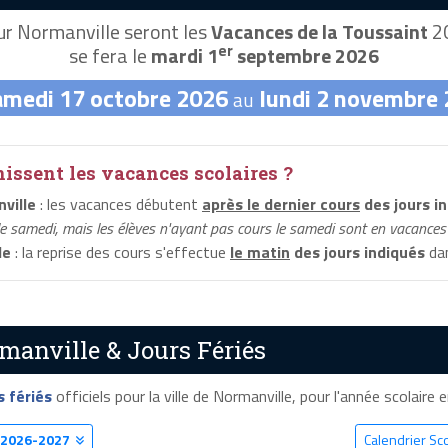
r Normanville seront les
Vacances de la Toussaint
20
er
se fera le
mardi 1
septembre 2026
amedi 17 octobre 2026
lundi 2 novembre
au
ssent les vacances scolaires ?
ville
: les vacances débutent
après le dernier cours
des jours i
le samedi, mais les élèves n'ayant pas cours le samedi sont en vacances 
le
: la reprise des cours s'effectue
le matin
des jours indiqués
dan
manville & Jours Fériés
s fériés
officiels pour la ville de Normanville, pour l'année scolaire e
2026-2027
Calendrier Sc