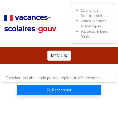
Calendriers
Scolaires officiels
vacances
-
Zones Scolaires
académiques
scolaires
-
gouv
Vacances & Jours
fériés
MENU
Rechercher