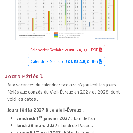
Calendrier Scolaire
ZONES A,B,C
.PDF
Calendrier Scolaire
ZONES A,B,C
.JPG
Jours Fériés ⤵
Aux vacances du calendrier scolaire s’ajoutent les jours
fériés aux congés du Vieil-Évreux en 2027 et 2028, dont
voici les dates :
Jours fériés 2027 à Le Vieil-Évreux :
er
vendredi 1
janvier 2027
: Jour de l'an
lundi 29 mars 2027
: Lundi de Pâques
er
samedi 1
mai 2027
: Fête du Travail