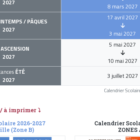
2027
8 mars 2027
17 avril 2027
INTEMPS / PÂQUES
2027
3 mai 2027
5 mai 2027
ASCENSION
2027
10 mai 2027
cances
ÉTÉ
3 juillet 2027
2027
Calendrier Scola
 / à imprimer ⤵
olaire 2026-2027
Calendrier Scol
lle (Zone B)
ZONES A