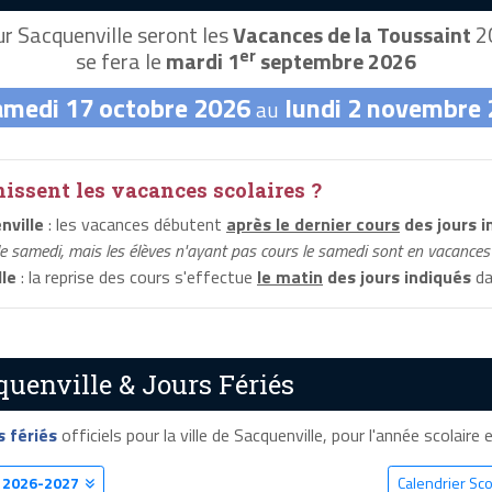
r Sacquenville seront les
Vacances de la Toussaint
20
er
se fera le
mardi 1
septembre 2026
amedi 17 octobre 2026
lundi 2 novembre
au
ssent les vacances scolaires ?
nville
: les vacances débutent
après le dernier cours
des jours i
le samedi, mais les élèves n'ayant pas cours le samedi sont en vacances 
le
: la reprise des cours s'effectue
le matin
des jours indiqués
da
quenville & Jours Fériés
s fériés
officiels pour la ville de Sacquenville, pour l'année scolaire e
e
2026-2027
Calendrier Sco