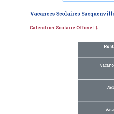
Vacances Scolaires Sacquenvill
Calendrier Scolaire Officiel ⤵
Rent
Vacanc
Vac
Vac