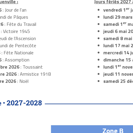
enville :
Jours fériés 2027 
er
6
: Jour de l'an
vendredi 1
j
undi de Pâques
lundi 29 mars
er
26
: Fête du Travail
samedi 1
ma
: Victoire 1945
jeudi 6 mai 2
eudi de l'Ascension
samedi 8 mai
Lundi de Pentecôte
lundi 17 mai 
6
: Fête Nationale
mercredi 14 ju
6
: Assomption
dimanche 15 
er
bre 2026
: Toussaint
lundi 1
nove
re 2026
: Armistice 1918
jeudi 11 nov
re 2026
: Noël
samedi 25 dé
2027-2028
e •
Zone B