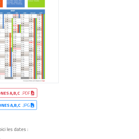
NES A,B,C
.PDF
ONES A,B,C
.JPG
ci les dates :