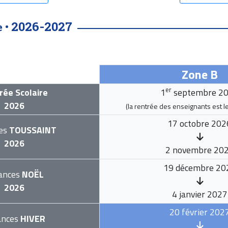
2026-2027
e •
Zone B
er
rée Scolaire
1
septembre 2
2026
(la rentrée des enseignants est l
17 octobre 202
es
TOUSSAINT
2026
2 novembre 20
19 décembre 20
ances
NOËL
2026
4 janvier 2027
20 février 202
ances
HIVER