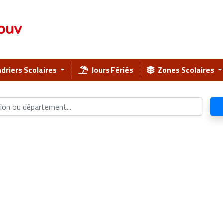
ouv
driers Scolaires
Jours Fériés
Zones Scolaires