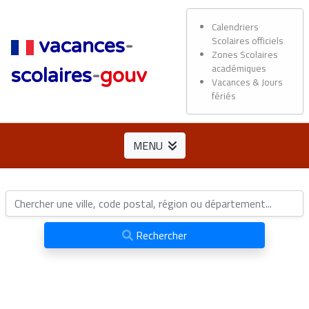
Calendriers
Scolaires officiels
vacances
-
Zones Scolaires
académiques
scolaires
-
gouv
Vacances & Jours
fériés
MENU
Rechercher