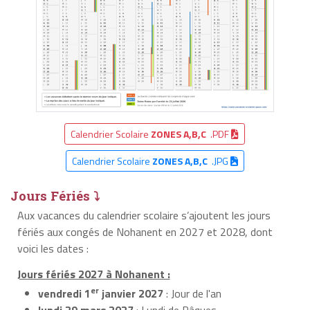
Calendrier Scolaire
ZONES A,B,C
.PDF
Calendrier Scolaire
ZONES A,B,C
.JPG
Jours Fériés ⤵
Aux vacances du calendrier scolaire s’ajoutent les jours
fériés aux congés de Nohanent en 2027 et 2028, dont
voici les dates :
Jours fériés 2027 à Nohanent :
er
vendredi 1
janvier 2027
: Jour de l'an
lundi 29 mars 2027
: Lundi de Pâques