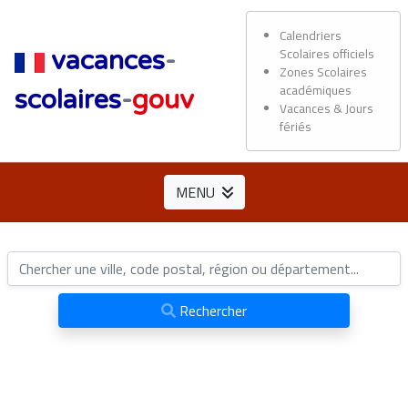
Calendriers
Scolaires officiels
vacances
-
Zones Scolaires
académiques
scolaires
-
gouv
Vacances & Jours
fériés
MENU
Rechercher