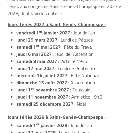
fériés aux congés de Saint-Genès-Champespe en 2027 et
2028, dont voici les dates :
Jours fériés 2027 à Saint-Genès-Champespe :
er
vendredi 1
janvier 2027
: Jour de l'an
lundi 29 mars 2027
: Lundi de Pâques
er
samedi 1
mai 2027
: Fête du Travail
jeudi 6 mai 2027
: Jeudi de l'Ascension
samedi 8 mai 2027
: Victoire 1945
lundi 17 mai 2027
: Lundi de Pentecôte
mercredi 14 juillet 2027
: Fête Nationale
dimanche 15 août 2027
: Assomption
er
lundi 1
novembre 2027
: Toussaint
jeudi 11 novembre 2027
: Armistice 1918
samedi 25 décembre 2027
: Noël
Jours fériés 2028 à Saint-Genès-Champespe :
er
samedi 1
janvier 2028
: Jour de l'an
lundi 17 avril 2028
: Lundi de Pâques