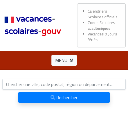
Calendriers
Scolaires officiels
vacances
-
Zones Scolaires
académiques
scolaires
-
gouv
Vacances & Jours
fériés
MENU
Rechercher