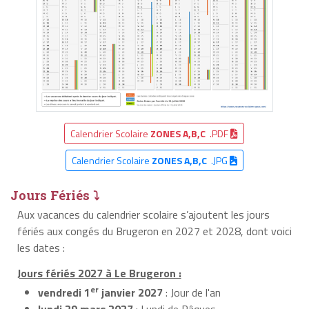
Calendrier Scolaire
ZONES A,B,C
.PDF
Calendrier Scolaire
ZONES A,B,C
.JPG
Jours Fériés ⤵
Aux vacances du calendrier scolaire s’ajoutent les jours
fériés aux congés du Brugeron en 2027 et 2028, dont voici
les dates :
Jours fériés 2027 à Le Brugeron :
er
vendredi 1
janvier 2027
: Jour de l'an
lundi 29 mars 2027
: Lundi de Pâques