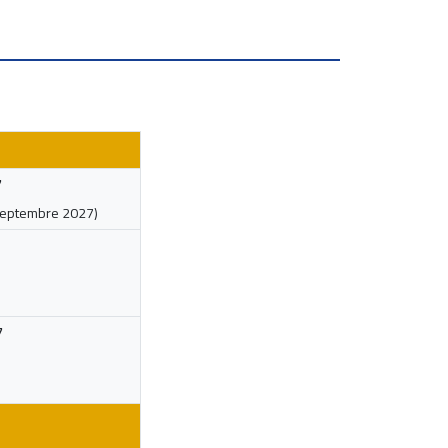
7
eptembre 2027
)
7