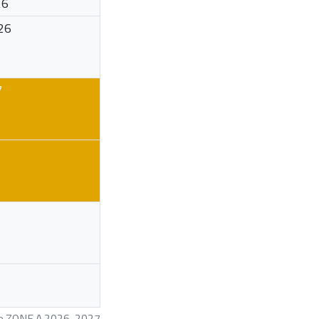
26
26
7
ire ZONE A 2026-2027