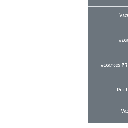
Vac
Vac
Vacances
PR
Pont
Va