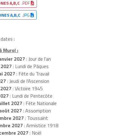
NES A,B,C
.PDF
ONES A,B,C
.JPG
 dates :
à Murol :
anvier 2027
: Jour de l'an
 2027
: Lundi de Pâques
i 2027
: Fête du Travail
027
: Jeudi de l'Ascension
 2027
: Victoire 1945
2027
: Lundi de Pentecôte
illet 2027
: Fête Nationale
août 2027
: Assomption
mbre 2027
: Toussaint
embre 2027
: Armistice 1918
cembre 2027
: Noël