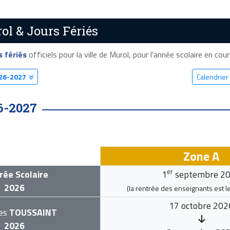
ol & Jours Fériés
s fériés
officiels pour la ville de Murol, pour l'année scolaire en cours
26-2027
Calendrier
6-2027
Zone A
er
rée Scolaire
1
septembre 2
2026
(la rentrée des enseignants est l
17 octobre 202
es
TOUSSAINT
2026