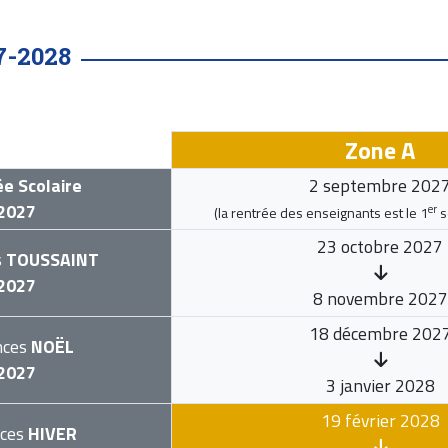
7-2028
Zone A
e Scolaire
2 septembre 202
2027
er
(la rentrée des enseignants est le
1
s
23 octobre 2027
s
TOUSSAINT
2027
8 novembre 2027
18 décembre 202
nces
NOËL
2027
3 janvier 2028
19 février 2028
ces
HIVER