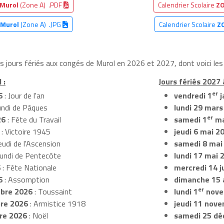
Murol
(Zone A) .PDF
Calendrier Scolaire
ZO
e
Murol
(Zone A) .JPG
Calendrier Scolaire
Z
es jours fériés aux congés de Murol en 2026 et 2027, dont voici les
 :
Jours fériés 2027 
er
6
: Jour de l'an
vendredi 1
j
undi de Pâques
lundi 29 mars
er
26
: Fête du Travail
samedi 1
ma
: Victoire 1945
jeudi 6 mai 2
eudi de l'Ascension
samedi 8 mai
Lundi de Pentecôte
lundi 17 mai 
6
: Fête Nationale
mercredi 14 ju
6
: Assomption
dimanche 15 
er
bre 2026
: Toussaint
lundi 1
nove
re 2026
: Armistice 1918
jeudi 11 nov
re 2026
: Noël
samedi 25 dé