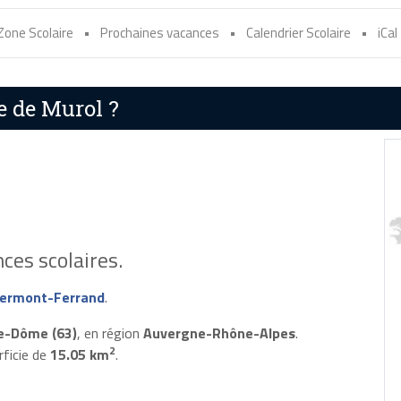
Zone Scolaire
•
Prochaines vacances
•
Calendrier Scolaire
•
iCal
e de Murol ?
ces scolaires.
lermont-Ferrand
.
e-Dôme (63)
, en région
Auvergne-Rhône-Alpes
.
2
rficie de
15.05 km
.