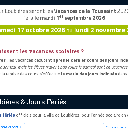
r Loubières seront les
Vacances de la Toussaint
2026,
er
fera le
mardi 1
septembre 2026
amedi 17 octobre 2026
lundi 2 novembre
au
ssent les vacances scolaires ?
res
: les vacances débutent
après le dernier cours
des jours ind
le samedi, mais les élèves n'ayant pas cours le samedi sont en vacances 
: la reprise des cours s'effectue
le matin
des jours indiqués
dans 
bières & Jours Fériés
s fériés
officiels pour la ville de Loubières, pour l'année scolaire en c
2026-2027
Calendrier S