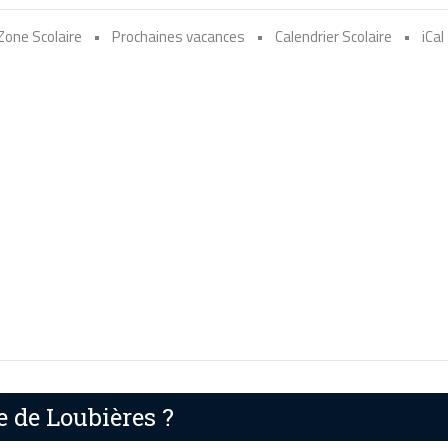
Zone Scolaire
•
Prochaines vacances
•
Calendrier Scolaire
•
iCal
e de Loubières ?