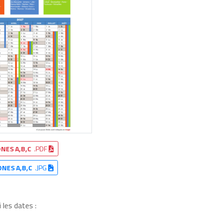
NES A,B,C
.PDF
ONES A,B,C
.JPG
 les dates :