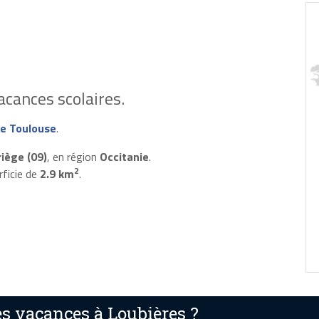
cances scolaires.
e Toulouse
.
riège (09)
, en région
Occitanie
.
2
rficie de
2.9 km
.
s vacances à Loubières ?