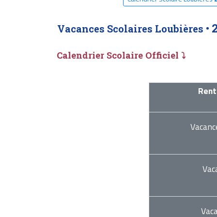
Vacances Scolaires Loubières •
Calendrier Scolaire Officiel ⤵
Rent
Vacanc
Vac
Vac