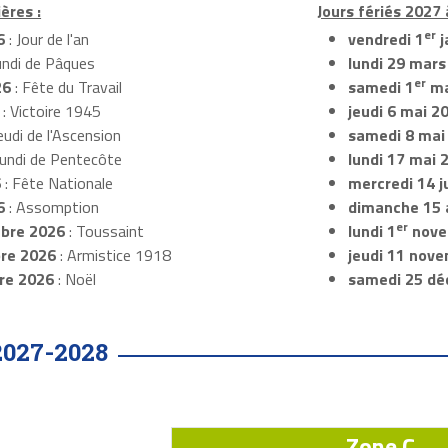
ères :
Jours fériés 2027 
er
6
: Jour de l'an
vendredi 1
j
undi de Pâques
lundi 29 mars
er
26
: Fête du Travail
samedi 1
ma
: Victoire 1945
jeudi 6 mai 2
eudi de l'Ascension
samedi 8 mai
Lundi de Pentecôte
lundi 17 mai 
6
: Fête Nationale
mercredi 14 ju
6
: Assomption
dimanche 15 
er
bre 2026
: Toussaint
lundi 1
nove
re 2026
: Armistice 1918
jeudi 11 nov
re 2026
: Noël
samedi 25 dé
2027-2028
Zone C