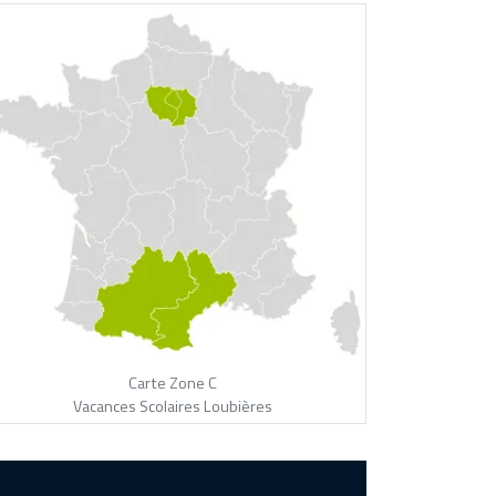
Carte Zone C
Vacances Scolaires Loubières