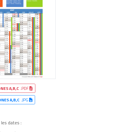
NES A,B,C
.PDF
ONES A,B,C
.JPG
les dates :