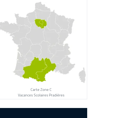
Carte Zone C
Vacances Scolaires Pradières