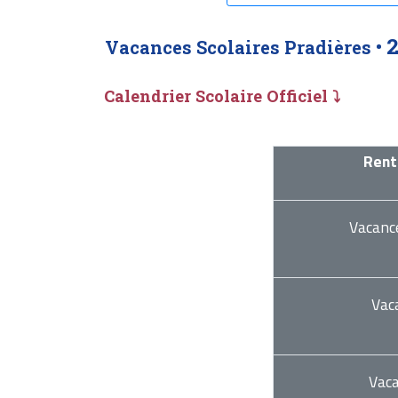
Vacances Scolaires Pradières •
Calendrier Scolaire Officiel ⤵
Rent
Vacanc
Vac
Vac