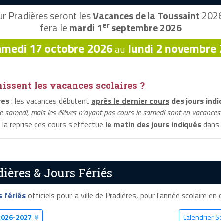
r Pradières seront les
Vacances de la Toussaint
2026,
er
fera le
mardi 1
septembre 2026
amedi 17 octobre 2026
lundi 2 novembre
au
ssent les vacances scolaires ?
res
: les vacances débutent
après le dernier cours
des jours indi
le samedi, mais les élèves n'ayant pas cours le samedi sont en vacances 
: la reprise des cours s'effectue
le matin
des jours indiqués
dans l
ières & Jours Fériés
s fériés
officiels pour la ville de Pradières, pour l'année scolaire en c
2026-2027
Calendrier S