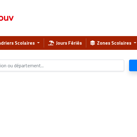
ouv
driers Scolaires
Jours Fériés
Zones Scolaires