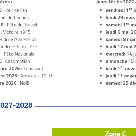
ères :
Jours fériés 2027 
er
6
: Jour de l'an
vendredi 1
j
undi de Pâques
lundi 29 mars
er
26
: Fête du Travail
samedi 1
ma
: Victoire 1945
jeudi 6 mai 2
eudi de l'Ascension
samedi 8 mai
Lundi de Pentecôte
lundi 17 mai 
6
: Fête Nationale
mercredi 14 ju
6
: Assomption
dimanche 15 
er
bre 2026
: Toussaint
lundi 1
nove
re 2026
: Armistice 1918
jeudi 11 nov
re 2026
: Noël
samedi 25 dé
2027-2028
Zone C