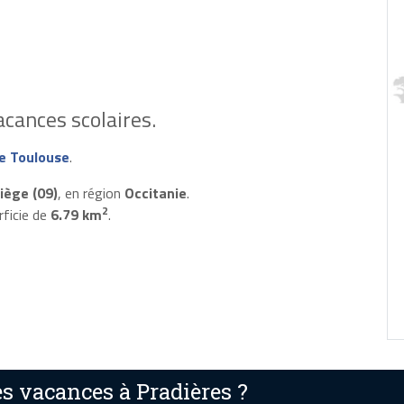
cances scolaires.
e Toulouse
.
iège (09)
, en région
Occitanie
.
2
rficie de
6.79 km
.
s vacances à Pradières ?