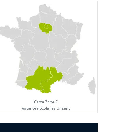
Carte Zone C
Vacances Scolaires Unzent