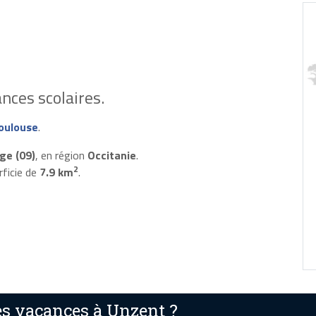
nces scolaires.
oulouse
.
ge (09)
, en région
Occitanie
.
2
rficie de
7.9 km
.
s vacances à Unzent ?