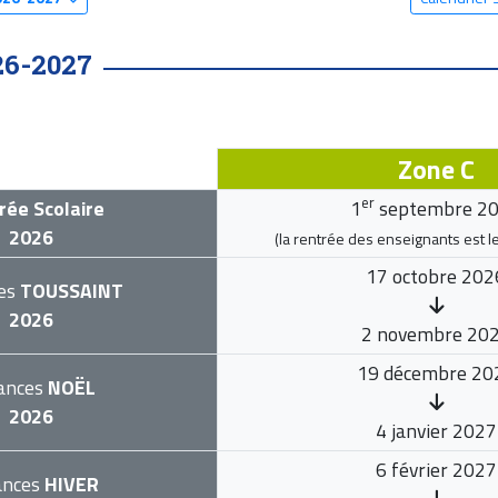
26-2027
Zone C
er
rée Scolaire
1
septembre 2
2026
(la rentrée des enseignants est l
17 octobre 202
es
TOUSSAINT
2026
2 novembre 20
19 décembre 20
ances
NOËL
2026
4 janvier 2027
6 février 2027
ances
HIVER