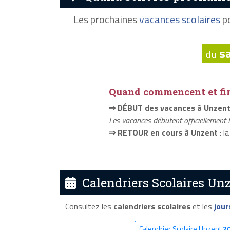
Les prochaines
vacances scolaires
po
s
du
Quand commencent et fini
⇒ DÉBUT des vacances à Unzen
Les vacances débutent officiellement 
⇒ RETOUR en cours à Unzent
: l
Calendriers Scolaires Unz
Consultez les
calendriers scolaires
et les
jour
Calendrier Scolaire Unzent
2