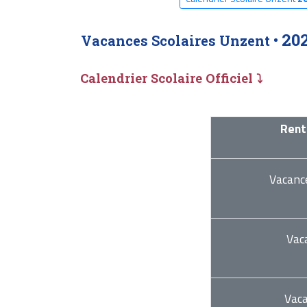
20
Vacances Scolaires Unzent •
Calendrier Scolaire Officiel ⤵
Rent
Vacanc
Vac
Vac