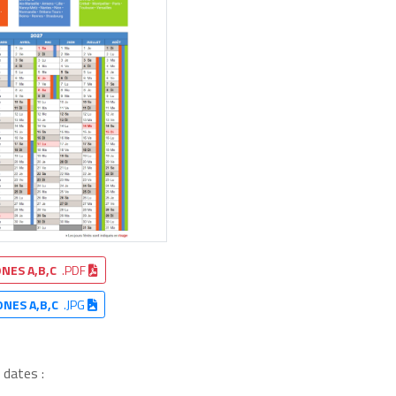
NES A,B,C
.PDF
ONES A,B,C
.JPG
 dates :