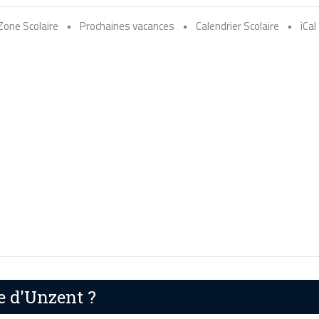
Zone Scolaire
•
Prochaines vacances
•
Calendrier Scolaire
•
iCal
e d'Unzent ?