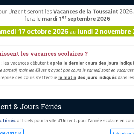
ur Unzent seront les
Vacances de la Toussaint
2026, 
er
fera le
mardi 1
septembre 2026
amedi 17 octobre 2026
lundi 2 novembre
au
ssent les vacances scolaires ?
t
: les vacances débutent
après le dernier cours
des jours indiqu
le samedi, mais les élèves n'ayant pas cours le samedi sont en vacances 
a reprise des cours s'effectue
le matin
des jours indiqués
dans les
ent & Jours Fériés
s fériés
officiels pour la ville d'Unzent, pour l'année scolaire en cours
026-2027
Calendrier 