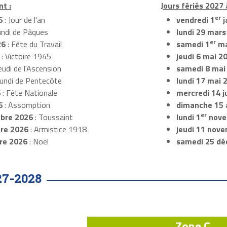
nt :
Jours fériés 2027 
er
6
: Jour de l'an
vendredi 1
j
undi de Pâques
lundi 29 mars
er
26
: Fête du Travail
samedi 1
ma
: Victoire 1945
jeudi 6 mai 2
eudi de l'Ascension
samedi 8 mai
Lundi de Pentecôte
lundi 17 mai 
6
: Fête Nationale
mercredi 14 ju
6
: Assomption
dimanche 15 
er
bre 2026
: Toussaint
lundi 1
nove
re 2026
: Armistice 1918
jeudi 11 nov
re 2026
: Noël
samedi 25 dé
27-2028
Zone C