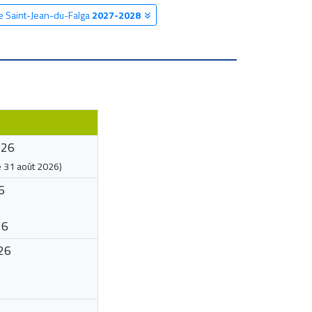
re Saint-Jean-du-Falga
2027-2028
026
e
31 août 2026
)
6
26
26