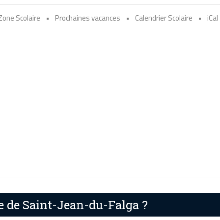
Zone Scolaire
•
Prochaines vacances
•
Calendrier Scolaire
•
iCal
re de Saint-Jean-du-Falga ?