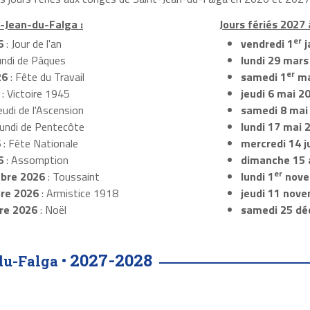
t-Jean-du-Falga :
Jours fériés 2027
er
6
: Jour de l'an
vendredi 1
j
undi de Pâques
lundi 29 mars
er
26
: Fête du Travail
samedi 1
ma
: Victoire 1945
jeudi 6 mai 2
eudi de l'Ascension
samedi 8 mai
Lundi de Pentecôte
lundi 17 mai 
6
: Fête Nationale
mercredi 14 ju
6
: Assomption
dimanche 15 
er
bre 2026
: Toussaint
lundi 1
nove
re 2026
: Armistice 1918
jeudi 11 nov
re 2026
: Noël
samedi 25 dé
2027-2028
du-Falga •