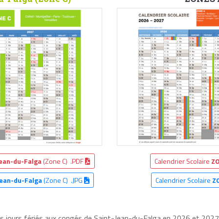
Jean-du-Falga
(Zone C) .PDF
Calendrier Scolaire
ZO
Jean-du-Falga
(Zone C) .JPG
Calendrier Scolaire
Z
es jours fériés aux congés de Saint-Jean-du-Falga en 2026 et 2027, 