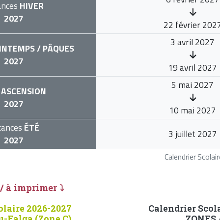
ances
HIVER
2027
22 février 202
3 avril 2027
INTEMPS / PÂQUES
2027
19 avril 2027
5 mai 2027
ASCENSION
2027
10 mai 2027
cances
ÉTÉ
3 juillet 2027
2027
Calendrier Scola
 / à imprimer ⤵
olaire 2026-2027
Calendrier Scol
u-Falga (Zone C)
ZONES A