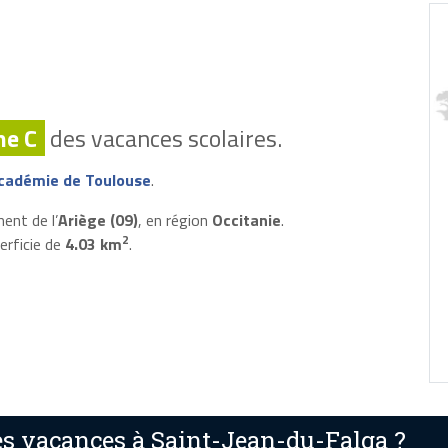
ne C
des vacances scolaires.
cadémie de Toulouse
.
ent de l’
Ariège (09)
, en région
Occitanie
.
2
erficie de
4.03 km
.
s vacances à Saint-Jean-du-Falga ?