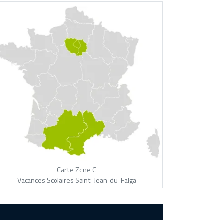
Carte Zone C
Vacances Scolaires Saint-Jean-du-Falga