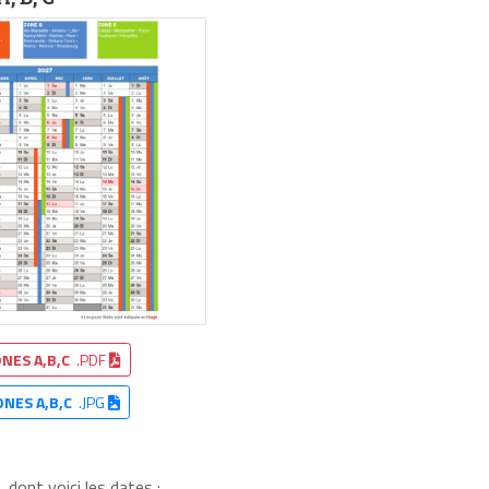
NES A,B,C
.PDF
ONES A,B,C
.JPG
dont voici les dates :