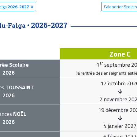
alga
2026-2027
Calendrier Scolai
2026-2027
du-Falga •
Zone C
er
rée Scolaire
1
septembre 2
2026
(la rentrée des enseignants est l
17 octobre 202
es
TOUSSAINT
2026
2 novembre 20
19 décembre 20
ances
NOËL
2026
4 janvier 2027
6 février 2027