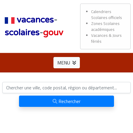
Calendriers
Scolaires officiels
vacances
-
Zones Scolaires
académiques
scolaires
-
gouv
Vacances & Jours
fériés
MENU
Rechercher