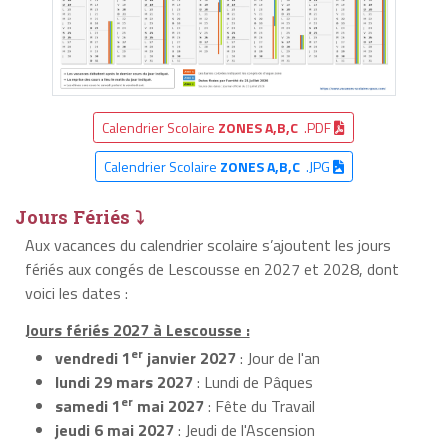
Calendrier Scolaire
ZONES A,B,C
.PDF
Calendrier Scolaire
ZONES A,B,C
.JPG
Jours Fériés ⤵
Aux vacances du calendrier scolaire s’ajoutent les jours
fériés aux congés de Lescousse en 2027 et 2028, dont
voici les dates :
Jours fériés 2027 à Lescousse :
er
vendredi 1
janvier 2027
: Jour de l'an
lundi 29 mars 2027
: Lundi de Pâques
er
samedi 1
mai 2027
: Fête du Travail
jeudi 6 mai 2027
: Jeudi de l'Ascension