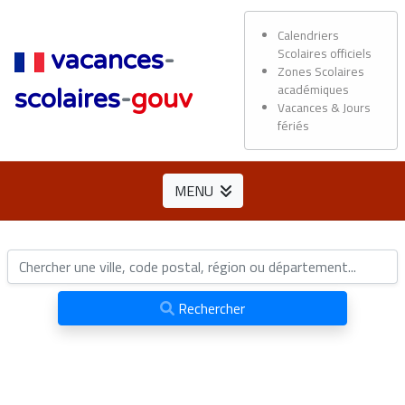
Calendriers
Scolaires officiels
vacances
-
Zones Scolaires
académiques
scolaires
-
gouv
Vacances & Jours
fériés
MENU
Rechercher