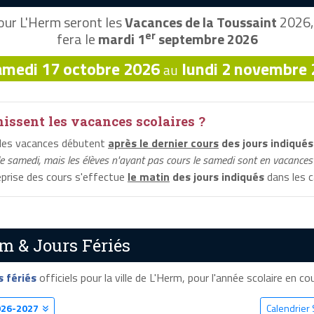
ur L'Herm seront les
Vacances de la Toussaint
2026, 
er
fera le
mardi 1
septembre 2026
amedi 17 octobre 2026
lundi 2 novembre
au
ssent les vacances scolaires ?
 les vacances débutent
après le dernier cours
des jours indiqués
le samedi, mais les élèves n'ayant pas cours le samedi sont en vacances 
reprise des cours s'effectue
le matin
des jours indiqués
dans les c
m & Jours Fériés
s fériés
officiels pour la ville de L'Herm, pour l'année scolaire en cou
026-2027
Calendrier 