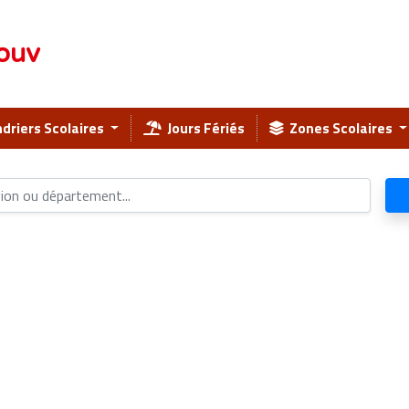
ouv
driers Scolaires
Jours Fériés
Zones Scolaires