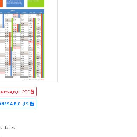
NES A,B,C
.PDF
ONES A,B,C
.JPG
s dates :