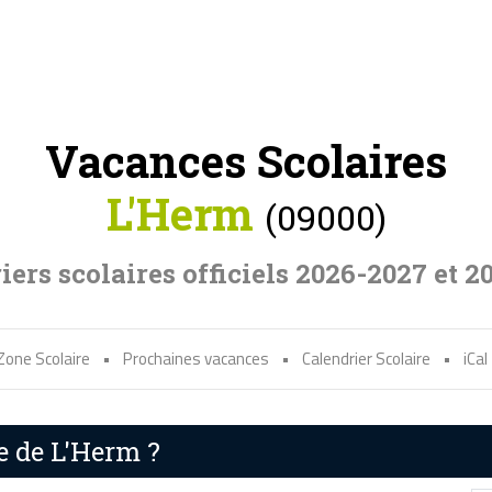
Vacances Scolaires
L'Herm
(09000)
iers scolaires officiels 2026-2027 et 2
Zone Scolaire
•
Prochaines vacances
•
Calendrier Scolaire
•
iCal
e de L'Herm ?