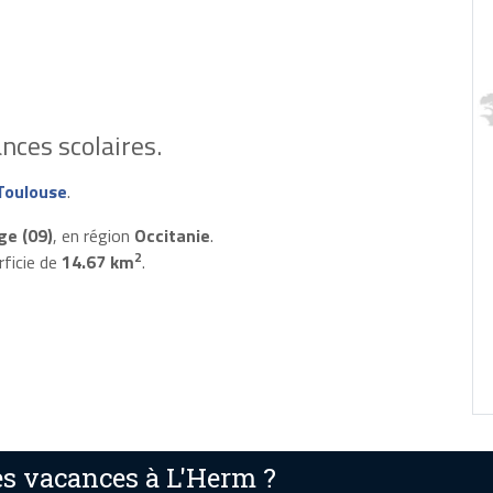
nces scolaires.
Toulouse
.
ge (09)
, en région
Occitanie
.
2
rficie de
14.67 km
.
s vacances à L'Herm ?