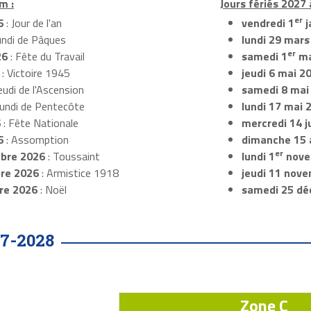
m :
Jours fériés 2027 
er
6
: Jour de l'an
vendredi 1
j
undi de Pâques
lundi 29 mars
er
26
: Fête du Travail
samedi 1
ma
: Victoire 1945
jeudi 6 mai 2
eudi de l'Ascension
samedi 8 mai
Lundi de Pentecôte
lundi 17 mai 
6
: Fête Nationale
mercredi 14 ju
6
: Assomption
dimanche 15 
er
bre 2026
: Toussaint
lundi 1
nove
re 2026
: Armistice 1918
jeudi 11 nov
re 2026
: Noël
samedi 25 dé
7-2028
Zone C