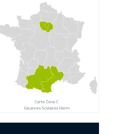
Carte Zone C
Vacances Scolaires Herm