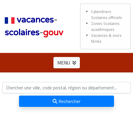
Calendriers
Scolaires officiels
vacances
-
Zones Scolaires
académiques
scolaires
-
gouv
Vacances & Jours
fériés
MENU
Rechercher