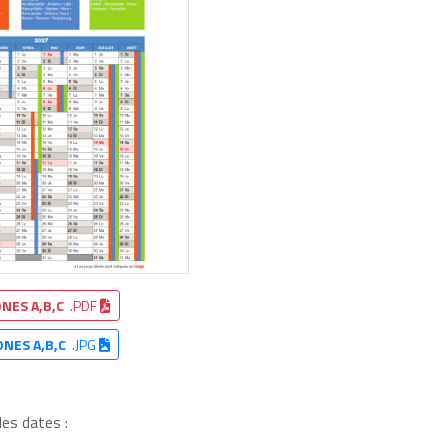
NES A,B,C
.PDF
ONES A,B,C
.JPG
les dates :