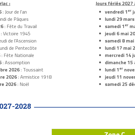
lac :
Jours fériés 2027 
er
6
: Jour de l'an
vendredi 1
j
undi de Pâques
lundi 29 mars
er
26
: Fête du Travail
samedi 1
ma
: Victoire 1945
jeudi 6 mai 2
eudi de l'Ascension
samedi 8 mai
Lundi de Pentecôte
lundi 17 mai 
6
: Fête Nationale
mercredi 14 ju
6
: Assomption
dimanche 15 
er
bre 2026
: Toussaint
lundi 1
nove
re 2026
: Armistice 1918
jeudi 11 nov
re 2026
: Noël
samedi 25 dé
027-2028
Zone C