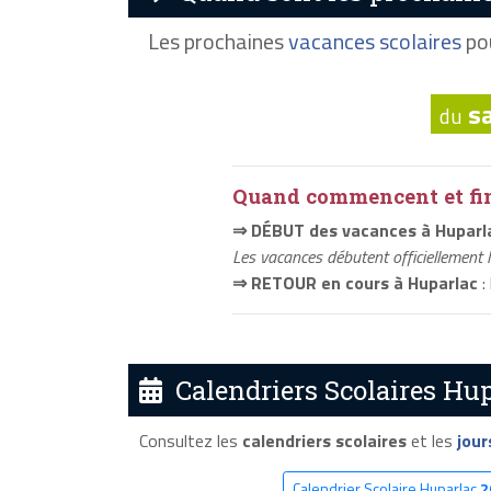
Les prochaines
vacances scolaires
pou
s
du
Quand commencent et fini
⇒ DÉBUT des vacances à Huparl
Les vacances débutent officiellement 
⇒ RETOUR en cours à Huparlac
:
Calendriers Scolaires Hup
Consultez les
calendriers scolaires
et les
jour
Calendrier Scolaire Huparlac
2