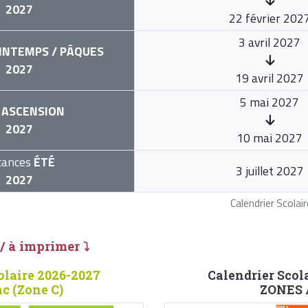
2027
22 février 202
3 avril 2027
INTEMPS / PÂQUES
2027
19 avril 2027
5 mai 2027
ASCENSION
2027
10 mai 2027
cances
ÉTÉ
3 juillet 2027
2027
Calendrier Scola
 / à imprimer ⤵
olaire 2026-2027
Calendrier Scol
c (Zone C)
ZONES A