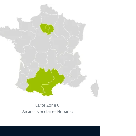
Carte Zone C
Vacances Scolaires Huparlac