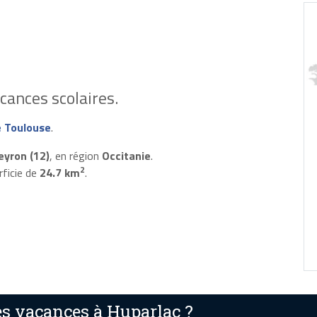
cances scolaires.
 Toulouse
.
eyron (12)
, en région
Occitanie
.
2
rficie de
24.7 km
.
s vacances à Huparlac ?