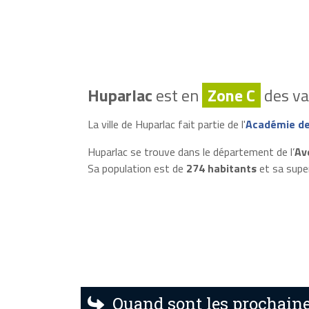
Huparlac
est en
Zone C
des va
La ville de Huparlac fait partie de l'
Académie de
Huparlac se trouve dans le département de l’
Av
Sa population est de
274 habitants
et sa supe
Quand sont les prochaine