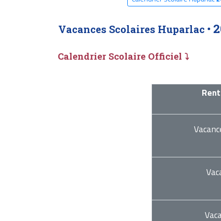
2
Vacances Scolaires Huparlac •
Calendrier Scolaire Officiel ⤵
Rent
Vacanc
Vac
Vac