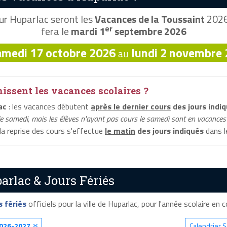
r Huparlac seront les
Vacances de la Toussaint
2026,
er
fera le
mardi 1
septembre 2026
amedi 17 octobre 2026
lundi 2 novembre
au
ssent les vacances scolaires ?
ac
: les vacances débutent
après le dernier cours
des jours indi
le samedi, mais les élèves n'ayant pas cours le samedi sont en vacances 
 la reprise des cours s'effectue
le matin
des jours indiqués
dans le
arlac & Jours Fériés
s fériés
officiels pour la ville de Huparlac, pour l'année scolaire en co
026-2027
Calendrier S