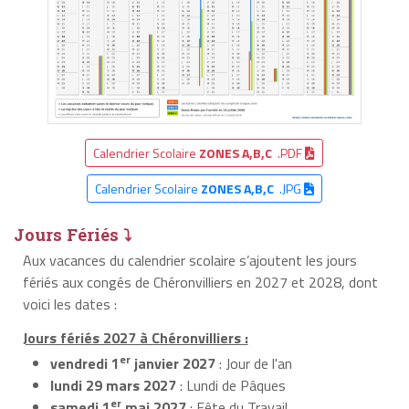
Calendrier Scolaire
ZONES A,B,C
.PDF
Calendrier Scolaire
ZONES A,B,C
.JPG
Jours Fériés ⤵
Aux vacances du calendrier scolaire s’ajoutent les jours
fériés aux congés de Chéronvilliers en 2027 et 2028, dont
voici les dates :
Jours fériés 2027 à Chéronvilliers :
er
vendredi 1
janvier 2027
: Jour de l'an
lundi 29 mars 2027
: Lundi de Pâques
er
samedi 1
mai 2027
: Fête du Travail