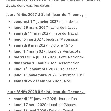
2028, dont voici les dates :
Jours fériés 2027 à Saint-Jean-du-Thenney :
er
vendredi 1
janvier 2027
: Jour de l'an
lundi 29 mars 2027
: Lundi de Pâques
er
samedi 1
mai 2027
: Fête du Travail
jeudi 6 mai 2027
: Jeudi de l'Ascension
samedi 8 mai 2027
: Victoire 1945
lundi 17 mai 2027
: Lundi de Pentecôte
mercredi 14 juillet 2027
: Fête Nationale
dimanche 15 août 2027
: Assomption
er
lundi 1
novembre 2027
: Toussaint
jeudi 11 novembre 2027
: Armistice 1918
samedi 25 décembre 2027
: Noël
Jours fériés 2028 à Saint-Jean-du-Thenney :
er
samedi 1
janvier 2028
: Jour de l'an
lundi 17 avril 2028
: Lundi de Pâques
er
lundi 1
mai 2028
: Fête du Travail