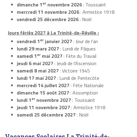
er
dimanche 1
novembre 2026
: Toussaint
mercredi 11 novembre 2026
: Armistice 1918
vendredi 25 décembre 2026
: Noël
Jours fériés 2027 à La Trinité-de-Réville :
er
vendredi 1
janvier 2027
: Jour de l'an
lundi 29 mars 2027
: Lundi de Pâques
er
samedi 1
mai 2027
: Fête du Travail
jeudi 6 mai 2027
: Jeudi de l'Ascension
samedi 8 mai 2027
: Victoire 1945
lundi 17 mai 2027
: Lundi de Pentecôte
mercredi 14 juillet 2027
: Fête Nationale
dimanche 15 août 2027
: Assomption
er
lundi 1
novembre 2027
: Toussaint
jeudi 11 novembre 2027
: Armistice 1918
samedi 25 décembre 2027
: Noël
Vacances Scolaires La Trinité-de-