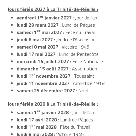
Jours fériés 2027 à La Trinité-de-Réville :
er
vendredi 1
janvier 2027
: Jour de l'an
lundi 29 mars 2027
: Lundi de Pâques
er
samedi 1
mai 2027
: Fête du Travail
jeudi 6 mai 2027
: Jeudi de l'Ascension
samedi 8 mai 2027
: Victoire 1945
lundi 17 mai 2027
: Lundi de Pentecôte
mercredi 14 juillet 2027
: Fête Nationale
dimanche 15 août 2027
: Assomption
er
lundi 1
novembre 2027
: Toussaint
jeudi 11 novembre 2027
: Armistice 1918
samedi 25 décembre 2027
: Noël
Jours fériés 2028 à La Trinité-de-Réville :
er
samedi 1
janvier 2028
: Jour de l'an
lundi 17 avril 2028
: Lundi de Pâques
er
lundi 1
mai 2028
: Fête du Travail
lundi 8 mai 2028
: Victoire 1945