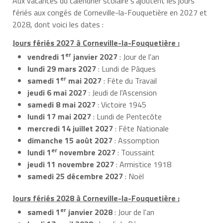
Aux vacances du calendrier scolaire s’ajoutent les jours
fériés aux congés de Corneville-la-Fouquetière en 2027 et
2028, dont voici les dates :
Jours fériés 2027 à Corneville-la-Fouquetière :
er
vendredi 1
janvier 2027
: Jour de l'an
lundi 29 mars 2027
: Lundi de Pâques
er
samedi 1
mai 2027
: Fête du Travail
jeudi 6 mai 2027
: Jeudi de l'Ascension
samedi 8 mai 2027
: Victoire 1945
lundi 17 mai 2027
: Lundi de Pentecôte
mercredi 14 juillet 2027
: Fête Nationale
dimanche 15 août 2027
: Assomption
er
lundi 1
novembre 2027
: Toussaint
jeudi 11 novembre 2027
: Armistice 1918
samedi 25 décembre 2027
: Noël
Jours fériés 2028 à Corneville-la-Fouquetière :
er
samedi 1
janvier 2028
: Jour de l'an