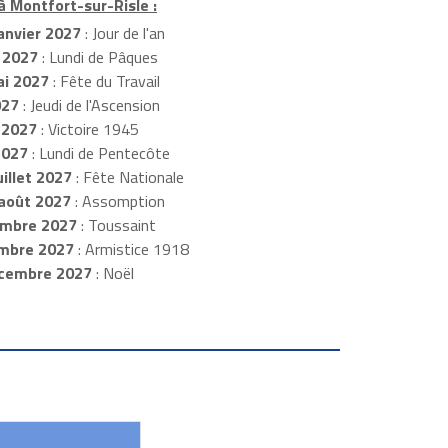
à Montfort-sur-Risle :
anvier 2027
: Jour de l'an
 2027
: Lundi de Pâques
i 2027
: Fête du Travail
027
: Jeudi de l'Ascension
 2027
: Victoire 1945
2027
: Lundi de Pentecôte
illet 2027
: Fête Nationale
août 2027
: Assomption
mbre 2027
: Toussaint
embre 2027
: Armistice 1918
cembre 2027
: Noël