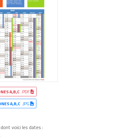
NES A,B,C
.PDF
ONES A,B,C
.JPG
dont voici les dates :