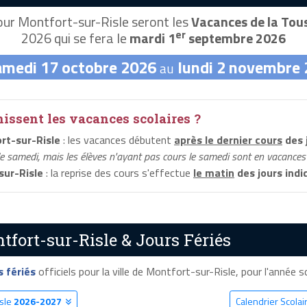
ur Montfort-sur-Risle seront les
Vacances de la Tou
er
2026 qui se fera le
mardi 1
septembre 2026
amedi 17 octobre 2026
lundi 2 novembre
au
ssent les vacances scolaires ?
rt-sur-Risle
: les vacances débutent
après le dernier cours
des 
le samedi, mais les élèves n'ayant pas cours le samedi sont en vacances 
sur-Risle
: la reprise des cours s'effectue
le matin
des jours indi
tfort-sur-Risle & Jours Fériés
s fériés
officiels pour la ville de Montfort-sur-Risle, pour l'année sc
isle
2026-2027
Calendrier Scolai