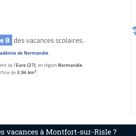
e B
des vacances scolaires.
adémie de Normandie
.
nt de l’
Eure (27)
, en région
Normandie
.
2
rficie de
3.94 km
.
s vacances à Montfort-sur-Risle ?