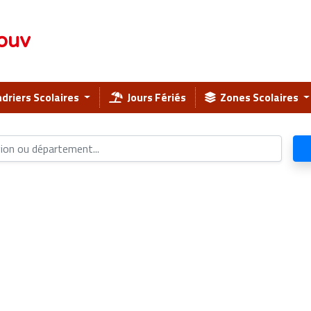
ouv
driers Scolaires
Jours Fériés
Zones Scolaires