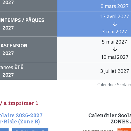
2027
8 mars 2027
17 avril 2027
INTEMPS / PÂQUES
2027
3 mai 2027
5 mai 2027
ASCENSION
2027
10 mai 2027
cances
ÉTÉ
3 juillet 2027
2027
Calendrier Scola
 / à imprimer ⤵
olaire 2026-2027
Calendrier Scol
-Risle (Zone B)
ZONES A