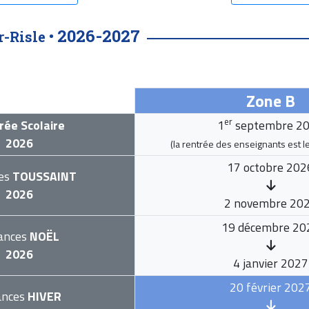
2026-2027
-Risle •
Zone B
er
rée Scolaire
1
septembre 2
2026
(la rentrée des enseignants est l
17 octobre 202
es
TOUSSAINT
2026
2 novembre 20
19 décembre 20
ances
NOËL
2026
4 janvier 2027
20 février 202
ances
HIVER