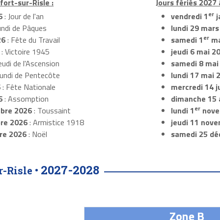
fort-sur-Risle :
Jours fériés 2027 
er
6
: Jour de l'an
vendredi 1
j
undi de Pâques
lundi 29 mars
er
26
: Fête du Travail
samedi 1
ma
: Victoire 1945
jeudi 6 mai 2
eudi de l'Ascension
samedi 8 mai
Lundi de Pentecôte
lundi 17 mai 
6
: Fête Nationale
mercredi 14 ju
6
: Assomption
dimanche 15 
er
bre 2026
: Toussaint
lundi 1
nove
re 2026
: Armistice 1918
jeudi 11 nov
re 2026
: Noël
samedi 25 dé
2027-2028
-Risle •
Zone B