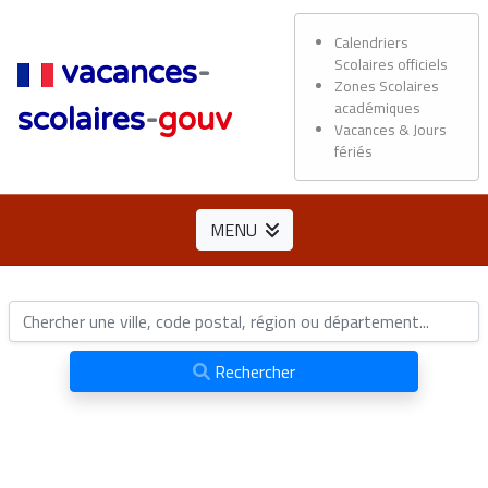
Calendriers
Scolaires officiels
vacances
-
Zones Scolaires
académiques
scolaires
-
gouv
Vacances & Jours
fériés
MENU
Rechercher