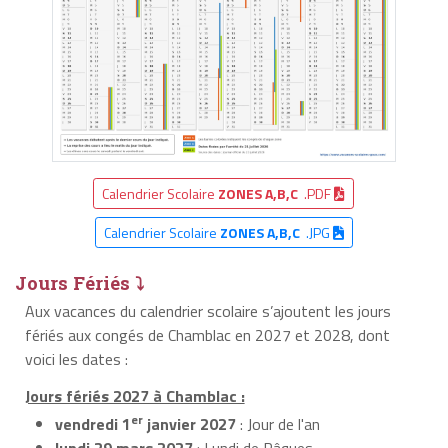
Calendrier Scolaire
ZONES A,B,C
.PDF
Calendrier Scolaire
ZONES A,B,C
.JPG
Jours Fériés ⤵
Aux vacances du calendrier scolaire s’ajoutent les jours
fériés aux congés de Chamblac en 2027 et 2028, dont
voici les dates :
Jours fériés 2027 à Chamblac :
er
vendredi 1
janvier 2027
: Jour de l'an
lundi 29 mars 2027
: Lundi de Pâques