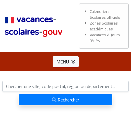
Calendriers
Scolaires officiels
vacances
-
Zones Scolaires
académiques
scolaires
-
gouv
Vacances & Jours
fériés
MENU
Rechercher