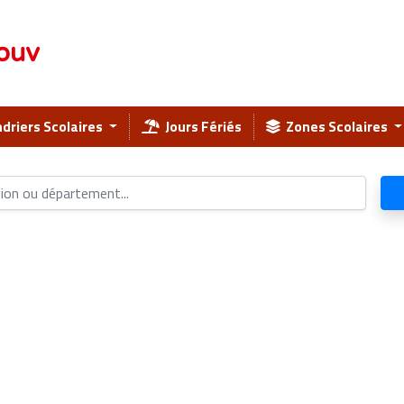
ouv
driers Scolaires
Jours Fériés
Zones Scolaires