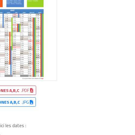
NES A,B,C
.PDF
ONES A,B,C
.JPG
i les dates :