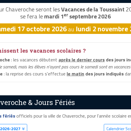
ur Chaveroche seront les
Vacances de la Toussaint
20
er
se fera le
mardi 1
septembre 2026
amedi 17 octobre 2026
lundi 2 novembre
au
ssent les vacances scolaires ?
roche
: les vacances débutent
après le dernier cours
des jours in
le samedi, mais les élèves n'ayant pas cours le samedi sont en vacances 
he
: la reprise des cours s'effectue
le matin
des jours indiqués
dan
veroche & Jours Fériés
s fériés
officiels pour la ville de Chaveroche, pour l'année scolaire en
2026-2027
Calendrier Sc