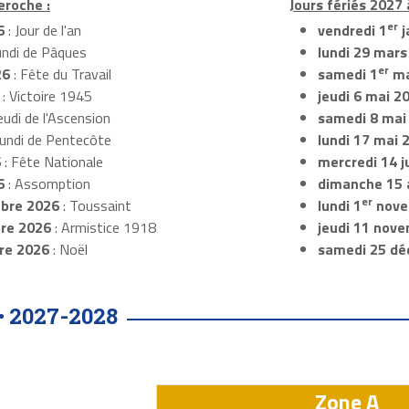
eroche :
Jours fériés 2027
er
6
: Jour de l'an
vendredi 1
j
undi de Pâques
lundi 29 mars
er
26
: Fête du Travail
samedi 1
ma
: Victoire 1945
jeudi 6 mai 2
eudi de l'Ascension
samedi 8 mai
Lundi de Pentecôte
lundi 17 mai 
6
: Fête Nationale
mercredi 14 ju
6
: Assomption
dimanche 15 
er
bre 2026
: Toussaint
lundi 1
nove
re 2026
: Armistice 1918
jeudi 11 nov
re 2026
: Noël
samedi 25 dé
2027-2028
•
Zone A