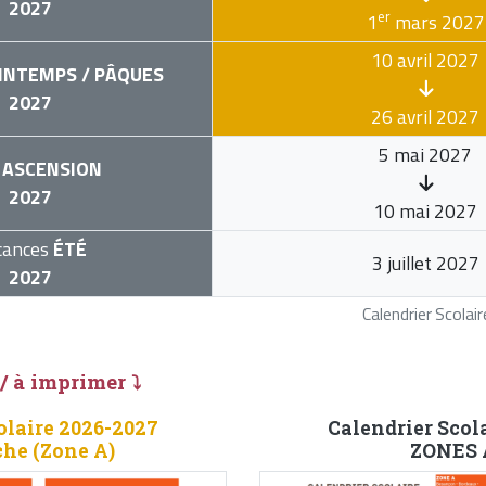
2027
er
1
mars 2027
10 avril 2027
INTEMPS / PÂQUES
2027
26 avril 2027
5 mai 2027
ASCENSION
2027
10 mai 2027
cances
ÉTÉ
3 juillet 2027
2027
Calendrier Scola
 / à imprimer ⤵
olaire 2026-2027
Calendrier Scol
he (Zone A)
ZONES A