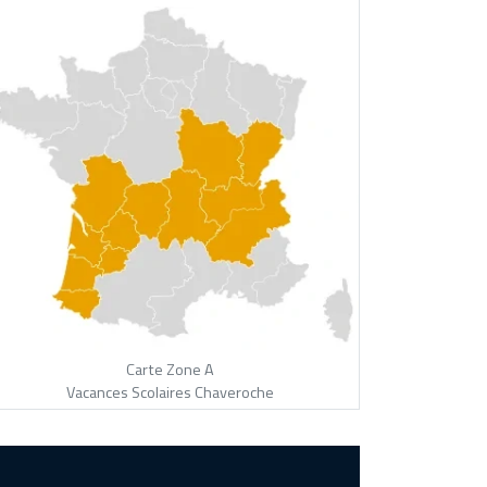
Carte Zone A
Vacances Scolaires Chaveroche