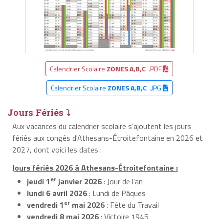
Calendrier Scolaire
ZONES A,B,C
.PDF
Calendrier Scolaire
ZONES A,B,C
.JPG
Jours Fériés ⤵
Aux vacances du calendrier scolaire s’ajoutent les jours
fériés aux congés d'Athesans-Étroitefontaine en 2026 et
2027, dont voici les dates :
Jours fériés 2026 à Athesans-Étroitefontaine :
er
jeudi 1
janvier 2026
: Jour de l'an
lundi 6 avril 2026
: Lundi de Pâques
er
vendredi 1
mai 2026
: Fête du Travail
vendredi 8 mai 2026
: Victoire 1945