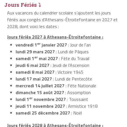
Jours Fériés ⤵
Aux vacances du calendrier scolaire s’ajoutent les jours
fériés aux congés d'Athesans-Étroitefontaine en 2027 et
2028, dont voici les dates :
Jours fériés 2027 à Athesans-Étroitefontaine :
er
vendredi 1
janvier 2027
: Jour de l'an
lundi 29 mars 2027
: Lundi de Pâques
er
samedi 1
mai 2027
: Fête du Travail
jeudi 6 mai 2027
: Jeudi de l'Ascension
samedi 8 mai 2027
: Victoire 1945
lundi 17 mai 2027
: Lundi de Pentecôte
mercredi 14 juillet 2027
: Fête Nationale
dimanche 15 août 2027
: Assomption
er
lundi 1
novembre 2027
: Toussaint
jeudi 11 novembre 2027
: Armistice 1918
samedi 25 décembre 2027
: Noël
Jours fériés 2028 à Athesans-Étroitefontaine :