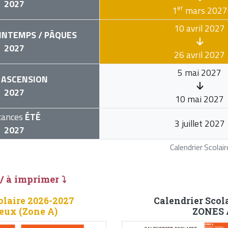
2027
er
1
mars 2027
10 avril 2027
INTEMPS / PÂQUES
2027
26 avril 2027
5 mai 2027
ASCENSION
2027
10 mai 2027
cances
ÉTÉ
3 juillet 2027
2027
Calendrier Scola
 / à imprimer ⤵
olaire 2026-2027
Calendrier Scol
jeux (Zone A)
ZONES A