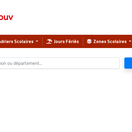
ouv
driers Scolaires
Jours Fériés
Zones Scolaires