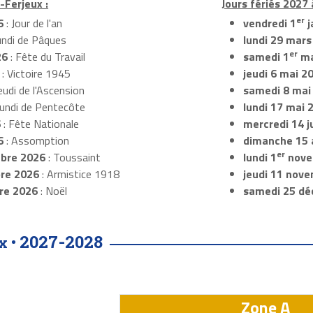
-Ferjeux :
Jours fériés 2027 
er
6
: Jour de l'an
vendredi 1
j
undi de Pâques
lundi 29 mars
er
26
: Fête du Travail
samedi 1
ma
: Victoire 1945
jeudi 6 mai 2
eudi de l'Ascension
samedi 8 mai
Lundi de Pentecôte
lundi 17 mai 
6
: Fête Nationale
mercredi 14 ju
6
: Assomption
dimanche 15 
er
bre 2026
: Toussaint
lundi 1
nove
re 2026
: Armistice 1918
jeudi 11 nov
re 2026
: Noël
samedi 25 dé
2027-2028
x •
Zone A