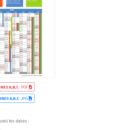
NES A,B,C
.PDF
ONES A,B,C
.JPG
oici les dates :