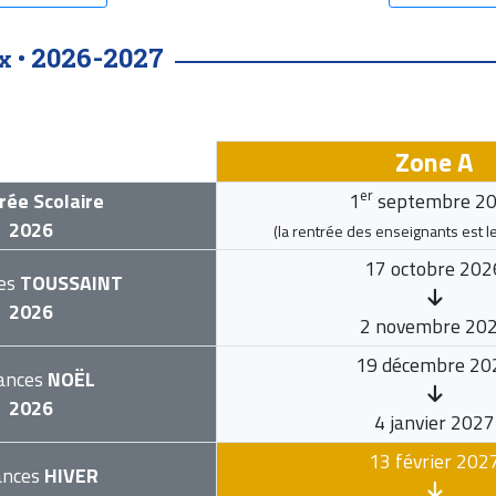
2026-2027
x •
Zone A
er
rée Scolaire
1
septembre 2
2026
(la rentrée des enseignants est l
17 octobre 202
es
TOUSSAINT
2026
2 novembre 20
19 décembre 20
ances
NOËL
2026
4 janvier 2027
13 février 202
ances
HIVER