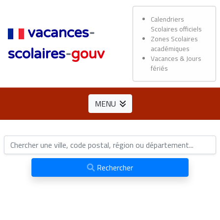
Calendriers
Scolaires officiels
vacances
-
Zones Scolaires
académiques
scolaires
-
gouv
Vacances & Jours
fériés
MENU
Rechercher