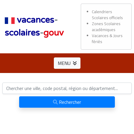
Calendriers
Scolaires officiels
vacances
-
Zones Scolaires
académiques
scolaires
-
gouv
Vacances & Jours
fériés
MENU
Rechercher