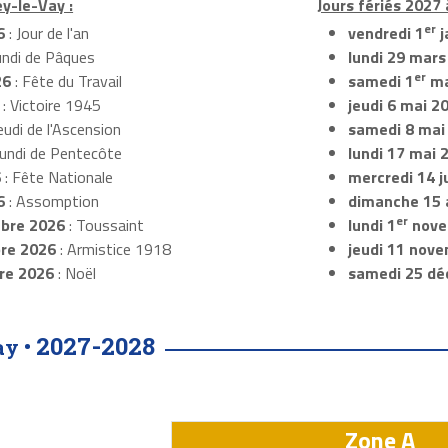
ey-le-Vay :
Jours fériés 2027 
er
6
: Jour de l'an
vendredi 1
j
undi de Pâques
lundi 29 mars
er
26
: Fête du Travail
samedi 1
ma
: Victoire 1945
jeudi 6 mai 2
eudi de l'Ascension
samedi 8 mai
Lundi de Pentecôte
lundi 17 mai 
6
: Fête Nationale
mercredi 14 ju
6
: Assomption
dimanche 15 
er
bre 2026
: Toussaint
lundi 1
nove
re 2026
: Armistice 1918
jeudi 11 nov
re 2026
: Noël
samedi 25 dé
2027-2028
ay •
Zone A