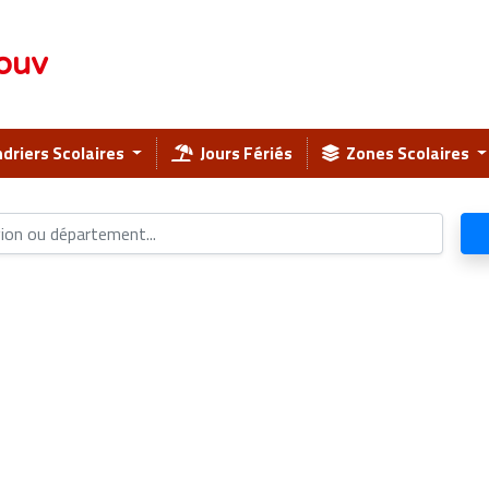
ouv
driers Scolaires
Jours Fériés
Zones Scolaires