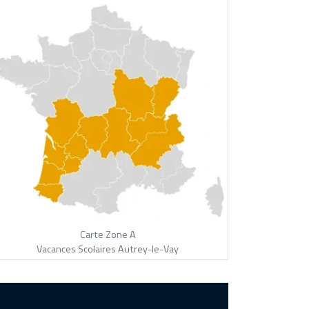
Carte Zone A
Vacances Scolaires Autrey-le-Vay