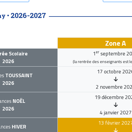
2026-2027
ay •
Zone A
er
rée Scolaire
1
septembre 2
2026
(la rentrée des enseignants est l
17 octobre 202
es
TOUSSAINT
2026
2 novembre 20
19 décembre 20
ances
NOËL
2026
4 janvier 2027
13 février 202
ances
HIVER