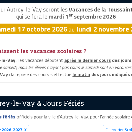
ur Autrey-le-Vay seront les
Vacances de la Toussain
er
qui se fera le
mardi 1
septembre 2026
amedi 17 octobre 2026
lundi 2 novembre
au
ssent les vacances scolaires ?
-le-Vay
: les vacances débutent
après le dernier cours
des jours
le samedi, mais les élèves n'ayant pas cours le samedi sont en vacances 
-Vay
: la reprise des cours s'effectue
le matin
des jours indiqués
d
rey-le-Vay & Jours Fériés
s fériés
officiels pour la ville d'Autrey-le-Vay, pour l'année scolaire 
y
2026-2027
Calendrier Sco