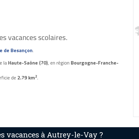
es vacances scolaires.
e de Besançon
.
e la
Haute-Saône (70)
, en région
Bourgogne-Franche-
2
rficie de
2.79 km
.
s vacances à Autrey-le-Vay ?