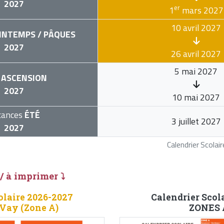
2027
er
1
mars 2027
10 avril 2027
INTEMPS / PÂQUES
2027
26 avril 2027
5 mai 2027
ASCENSION
2027
10 mai 2027
cances
ÉTÉ
3 juillet 2027
2027
Calendrier Scola
 / à imprimer ⤵
olaire 2026-2027
Calendrier Scol
-Vay (Zone A)
ZONES A