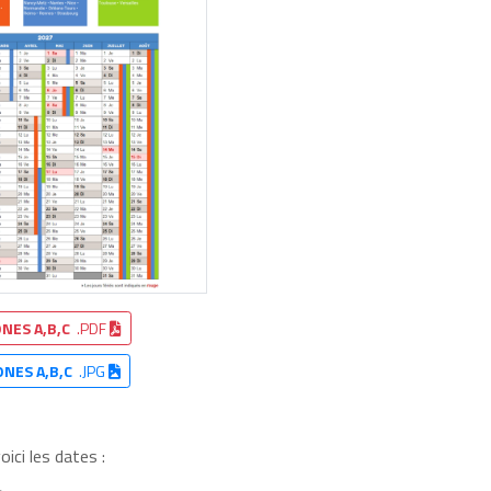
NES A,B,C
.PDF
ONES A,B,C
.JPG
ici les dates :